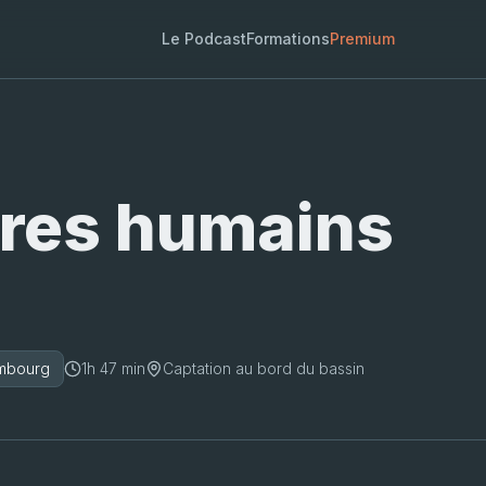
Le Podcast
Formations
Premium
tres humains
.
embourg
1h 47 min
Captation au bord du bassin