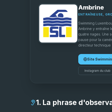
Ambrine
ENTRAÎNEUSE, GR
Swimming Luxembourg
Ambrine y entraîne 
quatre nages. Une s
pause pour la camér
directeur technique 
Site Swimmi
Instagram du club
1. La phrase d'observ