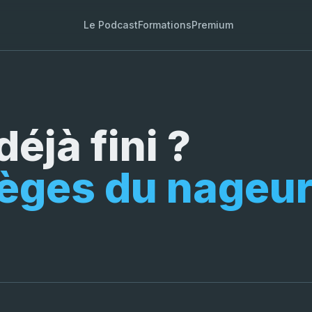
Le Podcast
Formations
Premium
éjà fini ?
ièges du nageur